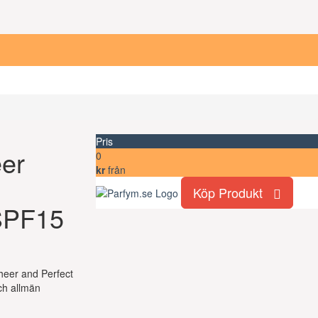
Pris
eer
0
kr
från
Köp Produkt
SPF15
Sheer and Perfect
ch allmän