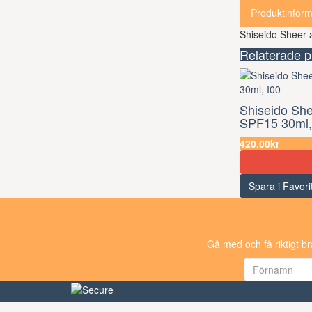
Produktinform
Shiseido Sheer 
Relaterade p
Shiseido She
SPF15 30ml,
420.00kr
Spara i Favori
Gå med och få riktigt b