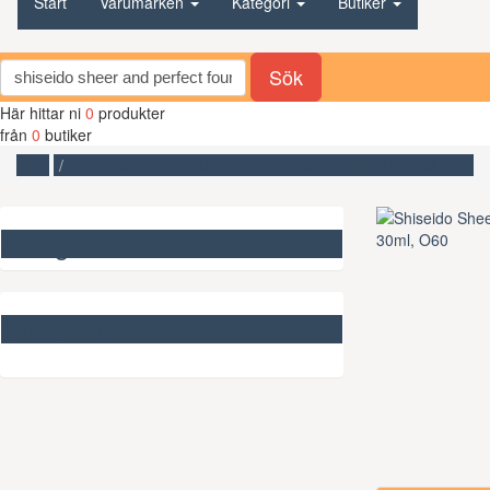
Start
Varumärken
Kategori
Butiker
Sök
Här hittar ni
0
produkter
från
0
butiker
Start
Shiseido Sheer and Perfect Foundation SPF15 30ml, O60
Kategorier
Missa inte