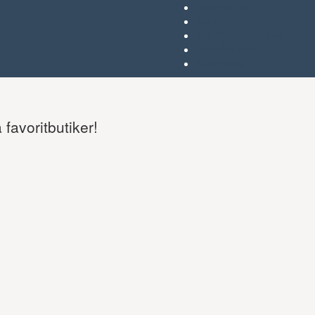
Favoriter (
0
)
Start
Om Tjejgallerian.se
Kontakta oss
Annonsera
favoritbutiker!