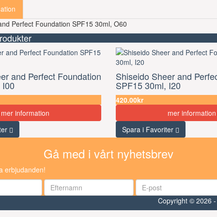
ation
and Perfect Foundation SPF15 30ml, O60
rodukter
er and Perfect Foundation
Shiseido Sheer and Perfe
 I00
SPF15 30ml, I20
420.00kr
mer information
mer information
ter
Spara i Favoriter
Gå med i vårt nyhetsbrev
ra erbjudanden!
Copyright © 2026 -