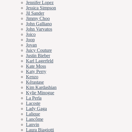
Jennifer Lopez
Jessica Simpson
Jil Sander
Jimmy Choo
John Galliano
John Varvatos
Joico
Joop
Jovan
Juicy Couture
Justin Bieber
Karl Lagerfeld
Kate Moss
Katy Perry
Kenzo
Kérastase
Kim Kardashian
Kylie Minogue
La Perla
Lacoste
Lady Gaga
Lalique
Lancôme
Lanvin
Laura Biagiotti