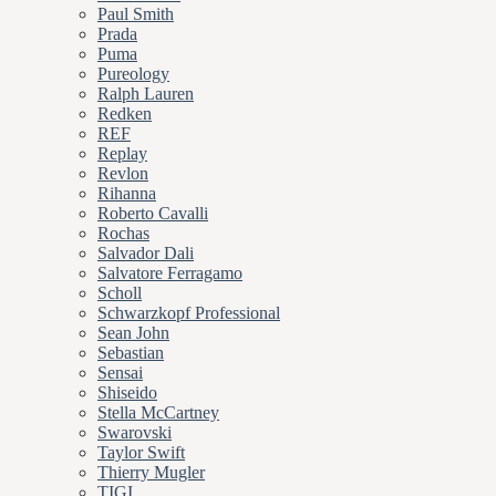
Paul Smith
Prada
Puma
Pureology
Ralph Lauren
Redken
REF
Replay
Revlon
Rihanna
Roberto Cavalli
Rochas
Salvador Dali
Salvatore Ferragamo
Scholl
Schwarzkopf Professional
Sean John
Sebastian
Sensai
Shiseido
Stella McCartney
Swarovski
Taylor Swift
Thierry Mugler
TIGI