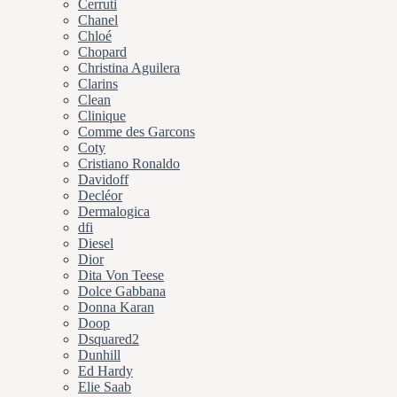
Cerruti
Chanel
Chloé
Chopard
Christina Aguilera
Clarins
Clean
Clinique
Comme des Garcons
Coty
Cristiano Ronaldo
Davidoff
Decléor
Dermalogica
dfi
Diesel
Dior
Dita Von Teese
Dolce Gabbana
Donna Karan
Doop
Dsquared2
Dunhill
Ed Hardy
Elie Saab