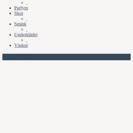
Parfym
Skor
Smink
Underkläder
Väskor
Missa inte