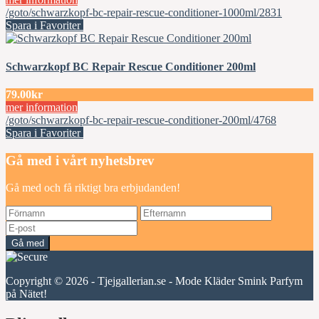
/goto/schwarzkopf-bc-repair-rescue-conditioner-1000ml/2831
Spara i Favoriter
Schwarzkopf BC Repair Rescue Conditioner 200ml
79.00kr
mer information
/goto/schwarzkopf-bc-repair-rescue-conditioner-200ml/4768
Spara i Favoriter
Gå med i vårt nyhetsbrev
Gå med och få riktigt bra erbjudanden!
Gå med
Copyright © 2026 - Tjejgallerian.se - Mode Kläder Smink Parfym
på Nätet!