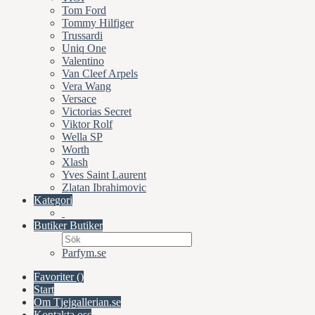
Tom Ford
Tommy Hilfiger
Trussardi
Uniq One
Valentino
Van Cleef Arpels
Vera Wang
Versace
Victorias Secret
Viktor Rolf
Wella SP
Worth
Xlash
Yves Saint Laurent
Zlatan Ibrahimovic
Kategori
Butiker
Butiker
Parfym.se
Favoriter (
)
Start
Om Tjejgallerian.se
Kontakta oss