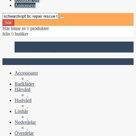
Annonsera
Sök
Här hittar ni
0
produkter
från
0
butiker
Start
Schwarzkopf BC Repair Rescue Treatment 750ml
Kategorier
Accessoarer
Badkläder
Hårvård
Hudvård
Löshår
Nederdelar
Överdelar