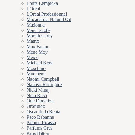
Lolita Lempicka
LOréal
LOréal Professionnel
Macadamia Natural Oil
Madonna
Marc Jacobs
Mariah Carey
Matrix
Max Factor
Mene Moy
Mexx
Michael Kors
Moschino
Muelhens
Naomi Campbell
Narciso Rodriguez
Nicki Minaj
Nina Ricci
One Direction
Orofluido
Oscar de la Renta
Paco Rabanne
Paloma Picasso
Parfums Gres
Paris Hilton