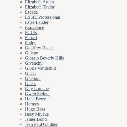
Elizabeth Arden
Elizabeth Taylor
Escada
ESSIE Professional
Estée Lauder
Exuviance
FCUK
Ferrari
Fudge
Geoffrey Beene
Gillette
Giorgio Beverly Hills
Givenchy
Gloria Vanderbilt
Gucci
Guerlain
Guess
Guy Laroche
Gwen Stefani
Halle Berry
Hermes
Hugo Boss
Issey Miyake
James Bond
Jean Paul Gaultier