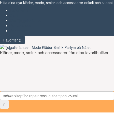
Hitta dina nya kläder, mode, smink och accessoarer enkelt och snabbt
Favoriter (
)
Start
Om Tjejgallerian.se
Kontakta oss
Annonsera
Favoriter (
)
Kläder, mode, smink och accessoarer från dina favoritbutiker!
Toggl
navig