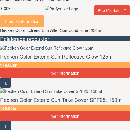
9.00kr
Köp Produkt
Produktinformation
Redken Color Extrend Sun After-Sun Conditioner 250ml
Relaterade produkter
Redken Color Extend Sun Reflective Glow 125ml
179.00kr
mer information
Redken Color Extend Sun Take Cover SPF25, 150ml
199.00kr
mer information