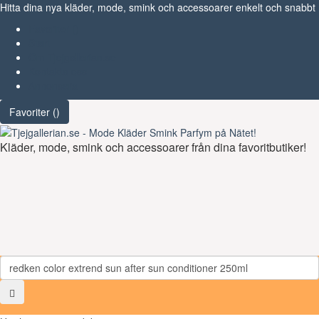
Hitta dina nya kläder, mode, smink och accessoarer enkelt och snabbt
Favoriter (
)
Start
Om Tjejgallerian.se
Kontakta oss
Annonsera
Favoriter (
)
Kläder, mode, smink och accessoarer från dina favoritbutiker!
Toggl
navig