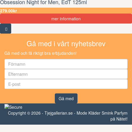
Obsession Night for Men, EdT 125ml
279.00kr
mer information
Gå med i vårt nyhetsbrev
Gå med och få riktigt bra erbjudanden!
Gå med
Copyright © 2026 - Tjejgallerian.se - Mode Kläder Smink Parfym
på Nätet!