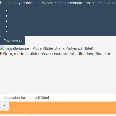
Hitta dina nya kläder, mode, smink och accessoarer enkelt och snabbt
Favoriter (
)
Start
Om Tjejgallerian.se
Kontakta oss
Annonsera
Favoriter (
)
Kläder, mode, smink och accessoarer från dina favoritbutiker!
Toggl
navig