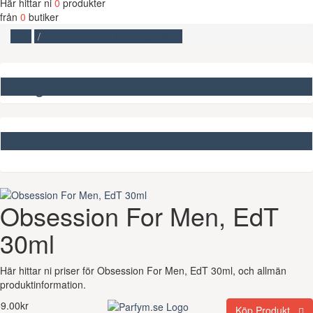
Här hittar ni
0
produkter
från
0
butiker
Start
Obsession For Men, EdT 30ml
Kategorier
Missa inte
Obsession For Men, EdT
30ml
Här hittar ni priser för Obsession For Men, EdT 30ml, och allmän
produktinformation.
9.00kr
Köp Produkt