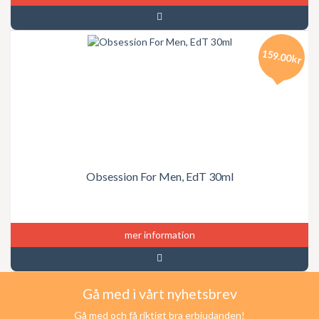
159.00kr
Obsession For Men, EdT 30ml
mer information
Gå med i vårt nyhetsbrev
Gå med och få riktigt bra erbjudanden!