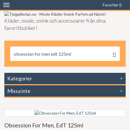
Favoriter (
)
Toggle
navigation
Kläder, mode, smink och accessoarer från dina
favoritbutiker!
Kategorier
Missa inte
Obsession For Men, EdT 125ml