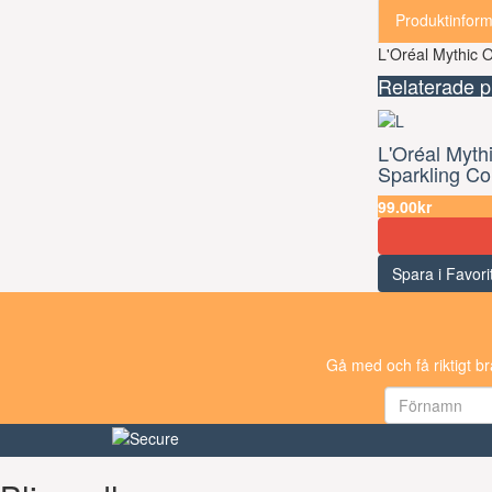
Produktinform
L'Oréal Mythic 
Relaterade p
L'Oréal Mythi
Sparkling Co
99.00kr
Spara i Favori
Gå med och få riktigt b