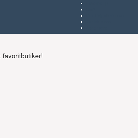
Favoriter (
)
Start
Om Tjejgallerian.se
Kontakta oss
Annonsera
favoritbutiker!