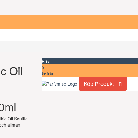
Pris
c Oil
0
kr
från
Köp Produkt
0ml
thic Oil Souffle
och allmän