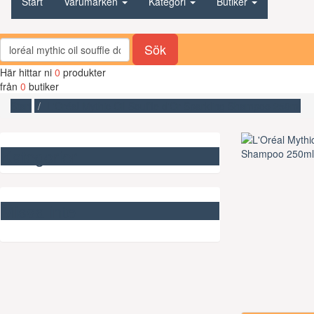
Start
Varumärken
Kategori
Butiker
Sök
Här hittar ni
0
produkter
från
0
butiker
Start
L'Oréal Mythic Oil Souffle d'Or Sparkling Shampoo 250ml
Kategorier
Missa inte