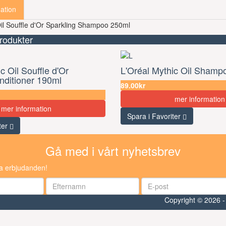
ation
Oil Souffle d'Or Sparkling Shampoo 250ml
rodukter
c Oil Souffle d'Or
L'Oréal Mythic Oil Shamp
nditioner 190ml
89.00kr
mer information
mer information
Spara i Favoriter
ter
Gå med i vårt nyhetsbrev
ra erbjudanden!
Copyright © 2026 -