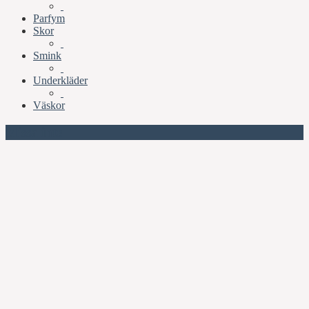
Parfym
Skor
Smink
Underkläder
Väskor
Missa inte