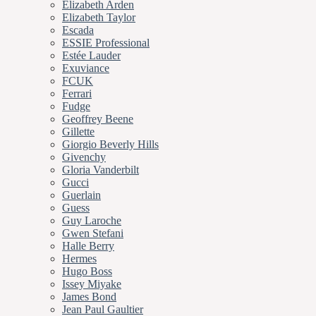
Elizabeth Arden
Elizabeth Taylor
Escada
ESSIE Professional
Estée Lauder
Exuviance
FCUK
Ferrari
Fudge
Geoffrey Beene
Gillette
Giorgio Beverly Hills
Givenchy
Gloria Vanderbilt
Gucci
Guerlain
Guess
Guy Laroche
Gwen Stefani
Halle Berry
Hermes
Hugo Boss
Issey Miyake
James Bond
Jean Paul Gaultier