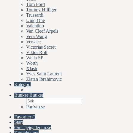
Tom Ford
Tommy Hilfiger
Trussardi
Uniq One
Valentino
Van Cleef Arpels
Vera Wang
Versace
Victorias Secret
Viktor Rolf
Wella SP
Worth
Xlash
Yves Saint Laurent
Zlatan Ibrahimovic
Kategori
Butiker
Butiker
Parfym.se
Favoriter (
)
Start
Om Tjejgallerian.se
Kontakta oss