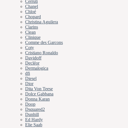
Cerruti
Chanel
Chloé
Chopard
Christina Aguilera
Clarins
Clean
Clinique
Comme des Garcons
Coty
Cristiano Ronaldo
Davidoff
Decléor
Dermalogica
dfi
Diesel
Dior
Dita Von Teese
Dolce Gabbana
Donna Karan
Doop
Dsquared2
Dunhill
Ed Hardy
Elie Saab