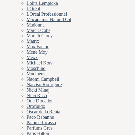
Lolita Lempicka
LOréal
LOréal Professionnel
Macadamia Natural Oil
Madonna
Marc Jacobs
Mariah Carey
Matrix
Max Factor
Mene Moy
Mexx
Michael Kors
Moschino
Muelhens
Naomi Campbell
Narciso Rodriguez
Nicki Minaj
Nina Ricci
One Direction
Orofluido
Oscar de la Renta
Paco Rabanne
Paloma Picasso
Parfums Gres
Paris Hilton