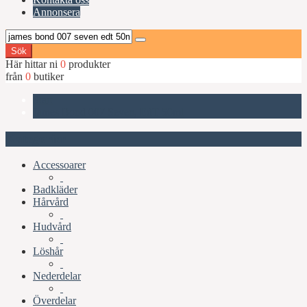
Annonsera
Sök
Här hittar ni
0
produkter
från
0
butiker
Start
James Bond 007 Seven, EdT 50ml
Kategorier
Accessoarer
Badkläder
Hårvård
Hudvård
Löshår
Nederdelar
Överdelar