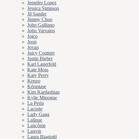
Jennifer Lopez
Jessica Simpson
Jil Sander
Jimmy Choo
John Galliano
John Varvatos
Joico
Joop
Jovan
Juicy Couture
Justin Bieber
Karl Lagerfeld
Kate Moss
Katy Perry
Kenzo
Kérastase
Kim Kardashian
Kylie Minogue
La Perla
Lacoste
Lady Gaga
Lalique
Lancôme
Lanvin
Laura Biagiotti