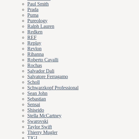
Paul Smith
Prada
Puma
Pureology
Ralph Lauren
Redken
REF
Replay
Revlon
Rihanna
Roberto Cavalli
Rochas
Salvador Dali
Salvatore Ferragamo
Scholl
Schwarzkopf Professional
Sean John
Sebastian
Sensai
Shiseido
Stella McCartney
Swarovski
Taylor Swift
Thierry Mugler
TIGI