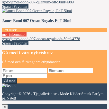
/goto/james-bond-007-quantum-edt-50ml/4989
Spara i Favoriter
James Bond 007 Ocean Royale, EdT 50ml
179.00kr
mer information
/goto/james-bond-007-ocean-royale-edt-50ml/4778
Spara i Favoriter
Gå med i vårt nyhetsbrev
Gå med och få riktigt bra erbjudanden!
Gå med
Copyright © 2026 - Tjejgallerian.se - Mode Kläder Smink Parfym
på Nätet!
×