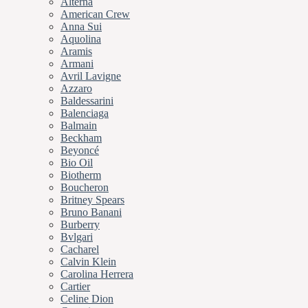
Alterna
American Crew
Anna Sui
Aquolina
Aramis
Armani
Avril Lavigne
Azzaro
Baldessarini
Balenciaga
Balmain
Beckham
Beyoncé
Bio Oil
Biotherm
Boucheron
Britney Spears
Bruno Banani
Burberry
Bvlgari
Cacharel
Calvin Klein
Carolina Herrera
Cartier
Celine Dion