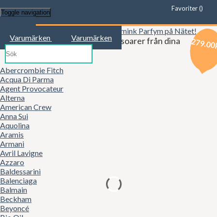
Favoriter (
)
Toggle navigation
Start
Varumärken
Varumärken
Kläder, mode, smink och accessoarer från dina
249.00
279.00
279.00
favoritbutiker!
Abercrombie Fitch
Acqua Di Parma
Agent Provocateur
Alterna
American Crew
Anna Sui
Aquolina
Aramis
Armani
Avril Lavigne
Azzaro
Baldessarini
Balenciaga
Balmain
Beckham
Beyoncé