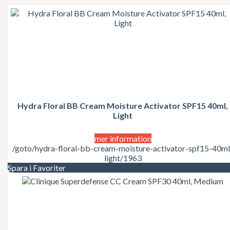
Giorgio Beverly Hills
Givenchy
Gloria Vanderbilt
Gucci
Guerlain
Guess
Guy Laroche
Gwen Stefani
Halle Berry
Hermes
Hydra Floral BB Cream Moisture Activator SPF15 40ml,
Hugo Boss
Light
Issey Miyake
James Bond
Jean Paul Gaultier
mer information
Jennifer Lopez
/goto/hydra-floral-bb-cream-moisture-activator-spf15-40ml
Jessica Simpson
light/1963
Jil Sander
Spara i Favoriter
Jimmy Choo
John Galliano
John Varvatos
Joico
Joop
Jovan