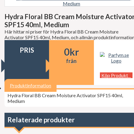
Decléor
Dermalogica
dfi
Hydra Floral BB Cream Moisture Activato
Diesel
SPF15 40ml, Medium
Dior
Dita Von Teese
Här hittar ni priser för Hydra Floral BB Cream Moisture
Dolce Gabbana
Activator SPF15 40ml, Medium, och allmän produktinformation
Donna Karan
Doop
PRIS
0
kr
Dsquared2
Dunhill
från
Ed Hardy
Elie Saab
Köp Produkt
Elizabeth Arden
Elizabeth Taylor
Produktinformation
Escada
ESSIE Professional
Hydra Floral BB Cream Moisture Activator SPF15 40ml,
Estée Lauder
Medium
Exuviance
FCUK
Ferrari
Relaterade produkter
Fudge
Geoffrey Beene
Gillette