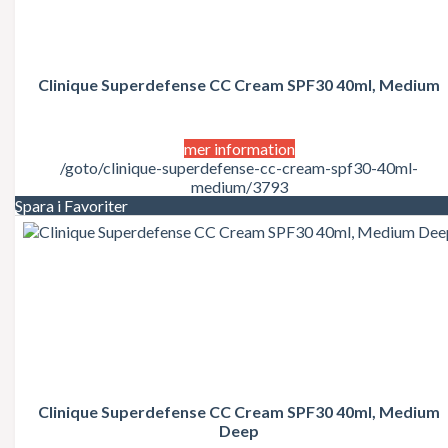
Juicy Couture
Justin Bieber
Karl Lagerfeld
Kate Moss
Katy Perry
Clinique Superdefense CC Cream SPF30 40ml, Medium
Kenzo
Kérastase
Kim Kardashian
mer information
Kylie Minogue
/goto/clinique-superdefense-cc-cream-spf30-40ml-
La Perla
medium/3793
Lacoste
Spara i Favoriter
Lady Gaga
Lalique
Lancôme
Lanvin
Laura Biagiotti
Lolita Lempicka
LOréal
LOréal Professionnel
Macadamia Natural Oil
Madonna
Marc Jacobs
Clinique Superdefense CC Cream SPF30 40ml, Medium
Mariah Carey
Deep
Matrix