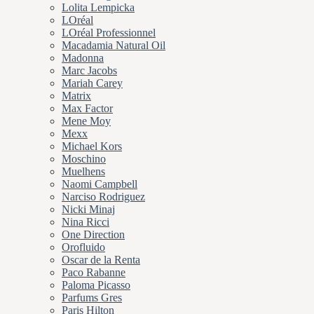
Lolita Lempicka
LOréal
LOréal Professionnel
Macadamia Natural Oil
Madonna
Marc Jacobs
Mariah Carey
Matrix
Max Factor
Mene Moy
Mexx
Michael Kors
Moschino
Muelhens
Naomi Campbell
Narciso Rodriguez
Nicki Minaj
Nina Ricci
One Direction
Orofluido
Oscar de la Renta
Paco Rabanne
Paloma Picasso
Parfums Gres
Paris Hilton