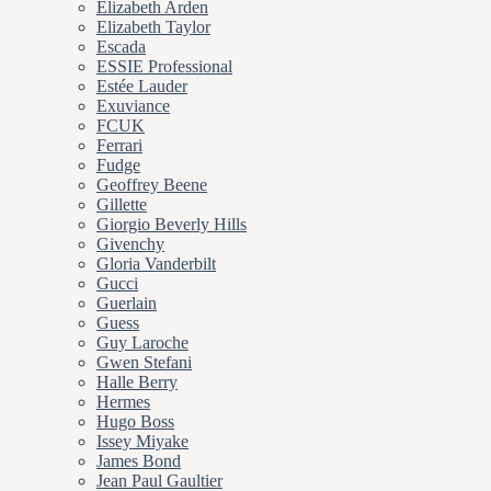
Elizabeth Arden
Elizabeth Taylor
Escada
ESSIE Professional
Estée Lauder
Exuviance
FCUK
Ferrari
Fudge
Geoffrey Beene
Gillette
Giorgio Beverly Hills
Givenchy
Gloria Vanderbilt
Gucci
Guerlain
Guess
Guy Laroche
Gwen Stefani
Halle Berry
Hermes
Hugo Boss
Issey Miyake
James Bond
Jean Paul Gaultier