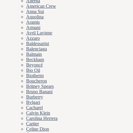
Alterna
American Crew
Anna Sui
Aquolina
Aramis
Armani
Avril Lavigne
Azzaro
Baldessarini
Balenciaga
Balmain
Beckham
Beyoncé
Bio Oil
Biotherm
Boucheron
Britney Spears
Bruno Banani
Burberry
Bvlgari
Cacharel
Calvin Klein
Carolina Herrera
Cartier
Celine Dion