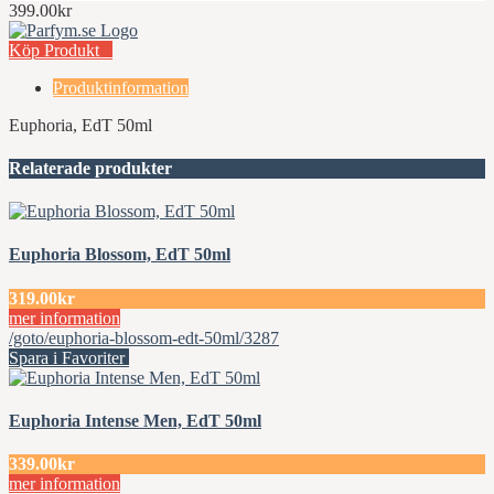
399.00kr
Köp Produkt
Produktinformation
Euphoria, EdT 50ml
Relaterade produkter
Euphoria Blossom, EdT 50ml
319.00kr
mer information
/goto/euphoria-blossom-edt-50ml/3287
Spara i Favoriter
Euphoria Intense Men, EdT 50ml
339.00kr
mer information