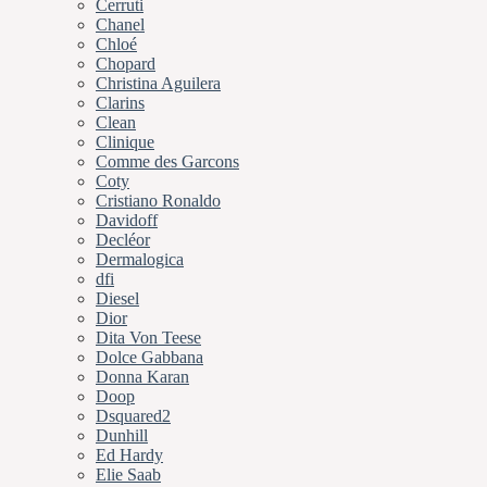
Cerruti
Chanel
Chloé
Chopard
Christina Aguilera
Clarins
Clean
Clinique
Comme des Garcons
Coty
Cristiano Ronaldo
Davidoff
Decléor
Dermalogica
dfi
Diesel
Dior
Dita Von Teese
Dolce Gabbana
Donna Karan
Doop
Dsquared2
Dunhill
Ed Hardy
Elie Saab