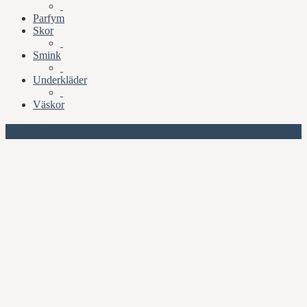
Parfym
Skor
Smink
Underkläder
Väskor
Missa inte