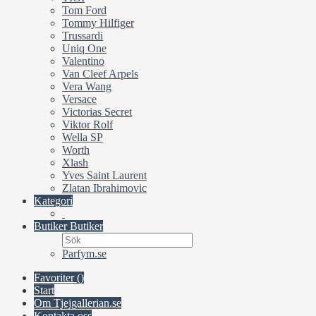
Tom Ford
Tommy Hilfiger
Trussardi
Uniq One
Valentino
Van Cleef Arpels
Vera Wang
Versace
Victorias Secret
Viktor Rolf
Wella SP
Worth
Xlash
Yves Saint Laurent
Zlatan Ibrahimovic
Kategori
Butiker
Butiker
Parfym.se
Favoriter (
)
Start
Om Tjejgallerian.se
Kontakta oss