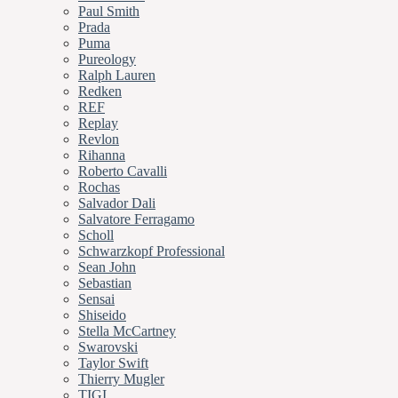
Paul Smith
Prada
Puma
Pureology
Ralph Lauren
Redken
REF
Replay
Revlon
Rihanna
Roberto Cavalli
Rochas
Salvador Dali
Salvatore Ferragamo
Scholl
Schwarzkopf Professional
Sean John
Sebastian
Sensai
Shiseido
Stella McCartney
Swarovski
Taylor Swift
Thierry Mugler
TIGI