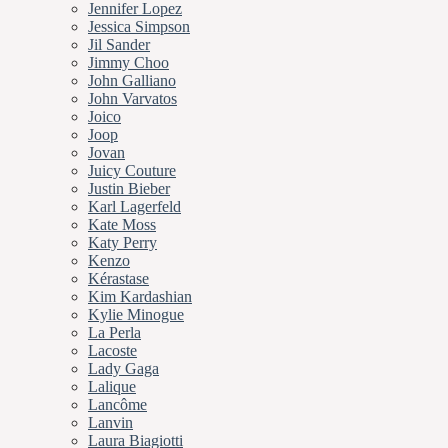
Jennifer Lopez
Jessica Simpson
Jil Sander
Jimmy Choo
John Galliano
John Varvatos
Joico
Joop
Jovan
Juicy Couture
Justin Bieber
Karl Lagerfeld
Kate Moss
Katy Perry
Kenzo
Kérastase
Kim Kardashian
Kylie Minogue
La Perla
Lacoste
Lady Gaga
Lalique
Lancôme
Lanvin
Laura Biagiotti