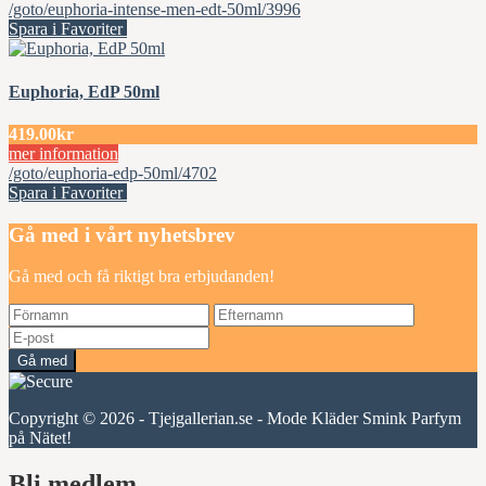
/goto/euphoria-intense-men-edt-50ml/3996
Spara i Favoriter
Euphoria, EdP 50ml
419.00kr
mer information
/goto/euphoria-edp-50ml/4702
Spara i Favoriter
Gå med i vårt nyhetsbrev
Gå med och få riktigt bra erbjudanden!
Gå med
Copyright © 2026 - Tjejgallerian.se - Mode Kläder Smink Parfym
på Nätet!
Bli medlem