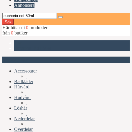
Annonsera
Sök
Här hittar ni
0
produkter
från
0
butiker
Start
Euphoria, EdT 50ml
Kategorier
Accessoarer
Badkläder
Hårvård
Hudvård
Löshår
Nederdelar
Överdelar