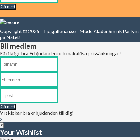
Giorgio Beverly Hills
Gå med
Givenchy
Gloria Vanderbilt
Gucci
Guerlain
Copyright © 2026 - Tjejgallerian.se - Mode Kläder Smink Parfym
Guess
på Nätet!
Guy Laroche
Bli medlem
Gwen Stefani
Halle Berry
Få riktigt bra Erbjudanden och makalösa prissänkningar!
Hermes
Hugo Boss
Issey Miyake
James Bond
Jean Paul Gaultier
Jennifer Lopez
Jessica Simpson
Jil Sander
Jimmy Choo
Gå med
John Galliano
Vi skickar bra erbjudanden till dig!
John Varvatos
x
Joico
×
Joop
Your Wishlist
Jovan
Name