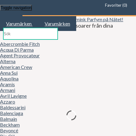
Favoriter (
0
)
Toggle navigation
Start
Varumärken
Varumärken
Kläder, mode, smink och accessoarer från dina
favoritbutiker!
Abercrombie Fitch
Acqua Di Parma
Agent Provocateur
Alterna
American Crew
Anna Sui
Aquolina
Aramis
Armani
Avril Lavigne
Azzaro
Baldessarini
Balenciaga
Balmain
Beckham
Beyoncé