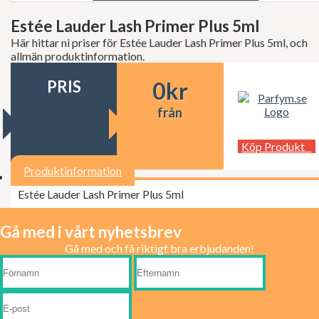
Decléor
Dermalogica
Estée Lauder Lash Primer Plus 5ml
dfi
Här hittar ni priser för Estée Lauder Lash Primer Plus 5ml, och
Diesel
allmän produktinformation.
Dior
Dita Von Teese
PRIS
0
kr
Dolce Gabbana
Donna Karan
från
Doop
Dsquared2
Dunhill
Köp Produkt
Ed Hardy
Elie Saab
Produktinformation
Elizabeth Arden
Estée Lauder Lash Primer Plus 5ml
Elizabeth Taylor
Escada
ESSIE Professional
Gå med i vårt nyhetsbrev
Estée Lauder
Gå med och få riktigt bra erbjudanden!
Exuviance
FCUK
Ferrari
Fudge
Geoffrey Beene
Gillette