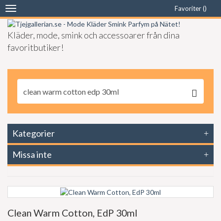
Favoriter (
)
Toggle
navigation
Kläder, mode, smink och accessoarer från dina
favoritbutiker!
Kategorier
Missa inte
Clean Warm Cotton, EdP 30ml