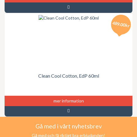
489.00kr
Clean Cool Cotton, EdP 60ml
mer information
Gå med i vårt nyhetsbrev
Gå med och få riktigt bra erbjudanden!