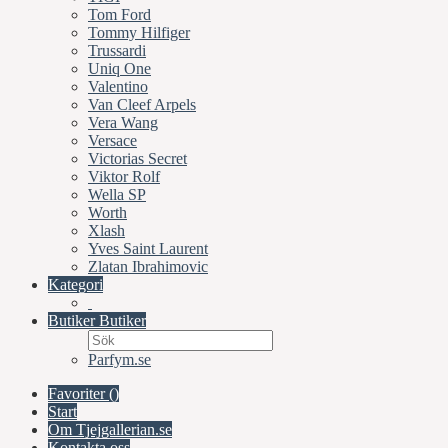
Tom Ford
Tommy Hilfiger
Trussardi
Uniq One
Valentino
Van Cleef Arpels
Vera Wang
Versace
Victorias Secret
Viktor Rolf
Wella SP
Worth
Xlash
Yves Saint Laurent
Zlatan Ibrahimovic
Kategori
Butiker
Butiker
Parfym.se
Favoriter (
)
Start
Om Tjejgallerian.se
Kontakta oss