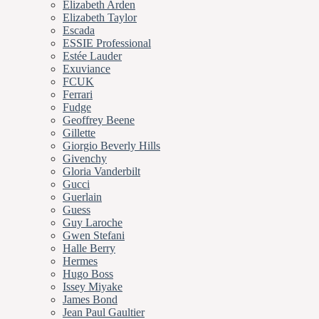
Elizabeth Arden
Elizabeth Taylor
Escada
ESSIE Professional
Estée Lauder
Exuviance
FCUK
Ferrari
Fudge
Geoffrey Beene
Gillette
Giorgio Beverly Hills
Givenchy
Gloria Vanderbilt
Gucci
Guerlain
Guess
Guy Laroche
Gwen Stefani
Halle Berry
Hermes
Hugo Boss
Issey Miyake
James Bond
Jean Paul Gaultier