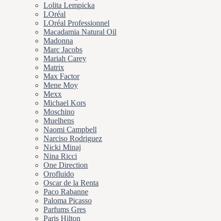
Lolita Lempicka
LOréal
LOréal Professionnel
Macadamia Natural Oil
Madonna
Marc Jacobs
Mariah Carey
Matrix
Max Factor
Mene Moy
Mexx
Michael Kors
Moschino
Muelhens
Naomi Campbell
Narciso Rodriguez
Nicki Minaj
Nina Ricci
One Direction
Orofluido
Oscar de la Renta
Paco Rabanne
Paloma Picasso
Parfums Gres
Paris Hilton