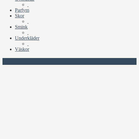
Parfym
Skor
Smink
Underkläder
Väskor
Missa inte