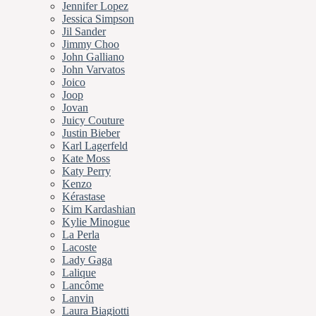
Jennifer Lopez
Jessica Simpson
Jil Sander
Jimmy Choo
John Galliano
John Varvatos
Joico
Joop
Jovan
Juicy Couture
Justin Bieber
Karl Lagerfeld
Kate Moss
Katy Perry
Kenzo
Kérastase
Kim Kardashian
Kylie Minogue
La Perla
Lacoste
Lady Gaga
Lalique
Lancôme
Lanvin
Laura Biagiotti