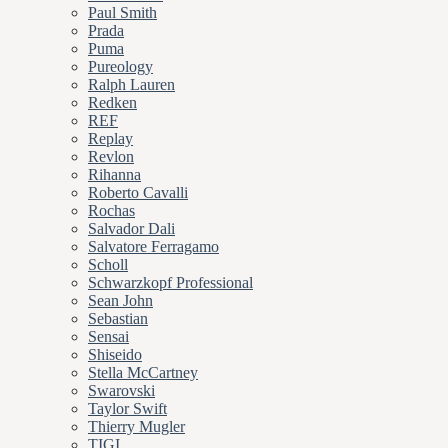
Paul Smith
Prada
Puma
Pureology
Ralph Lauren
Redken
REF
Replay
Revlon
Rihanna
Roberto Cavalli
Rochas
Salvador Dali
Salvatore Ferragamo
Scholl
Schwarzkopf Professional
Sean John
Sebastian
Sensai
Shiseido
Stella McCartney
Swarovski
Taylor Swift
Thierry Mugler
TIGI