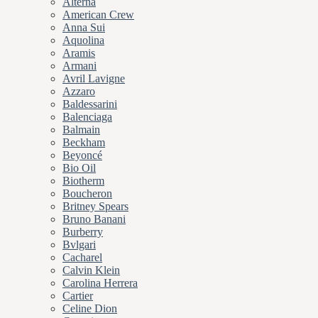
Alterna
American Crew
Anna Sui
Aquolina
Aramis
Armani
Avril Lavigne
Azzaro
Baldessarini
Balenciaga
Balmain
Beckham
Beyoncé
Bio Oil
Biotherm
Boucheron
Britney Spears
Bruno Banani
Burberry
Bvlgari
Cacharel
Calvin Klein
Carolina Herrera
Cartier
Celine Dion