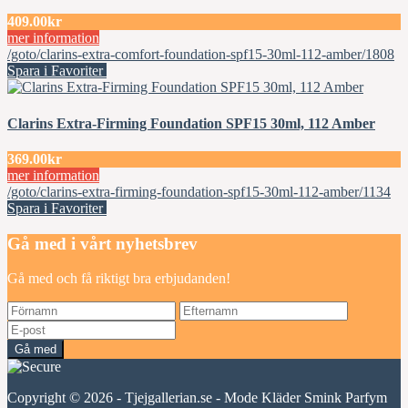
409.00kr
mer information
/goto/clarins-extra-comfort-foundation-spf15-30ml-112-amber/1808
Spara i Favoriter
Clarins Extra-Firming Foundation SPF15 30ml, 112 Amber
369.00kr
mer information
/goto/clarins-extra-firming-foundation-spf15-30ml-112-amber/1134
Spara i Favoriter
Gå med i vårt nyhetsbrev
Gå med och få riktigt bra erbjudanden!
Gå med
Copyright © 2026 - Tjejgallerian.se - Mode Kläder Smink Parfym