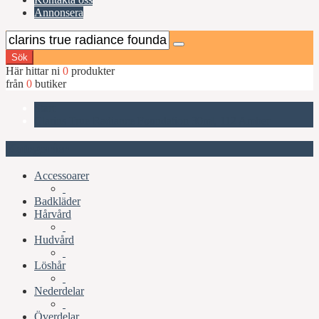
Annonsera
Sök
Här hittar ni
0
produkter
från
0
butiker
Start
Clarins True Radiance Foundation 30ml, 112 Amber
Kategorier
Accessoarer
Badkläder
Hårvård
Hudvård
Löshår
Nederdelar
Överdelar