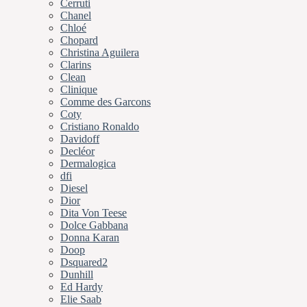
Cerruti
Chanel
Chloé
Chopard
Christina Aguilera
Clarins
Clean
Clinique
Comme des Garcons
Coty
Cristiano Ronaldo
Davidoff
Decléor
Dermalogica
dfi
Diesel
Dior
Dita Von Teese
Dolce Gabbana
Donna Karan
Doop
Dsquared2
Dunhill
Ed Hardy
Elie Saab