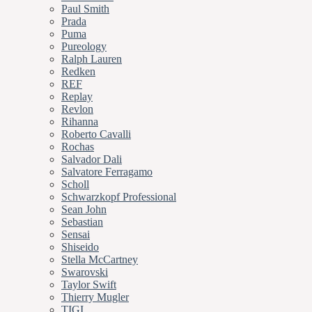
Paul Smith
Prada
Puma
Pureology
Ralph Lauren
Redken
REF
Replay
Revlon
Rihanna
Roberto Cavalli
Rochas
Salvador Dali
Salvatore Ferragamo
Scholl
Schwarzkopf Professional
Sean John
Sebastian
Sensai
Shiseido
Stella McCartney
Swarovski
Taylor Swift
Thierry Mugler
TIGI