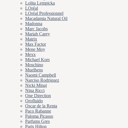
Lolita Lempicka
LOréal
LOréal Professionnel
Macadamia Natural Oil
Madonna
Marc Jacobs
Mariah Carey
Matrix
Max Factor
Mene Moy
Mexx
Michael Kors
Moschino
Muelhens
Naomi Campbell
Narciso Rodriguez
Nicki Minaj
Nina Ricci
One Direction
Orofluido
Oscar de la Renta
Paco Rabanne
Paloma Picasso
Parfums Gres
Paris Hilton