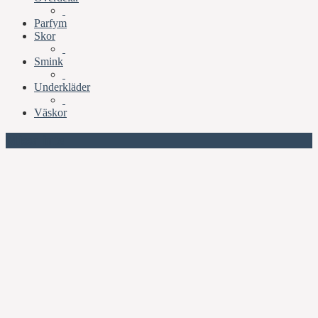
Parfym
Skor
Smink
Underkläder
Väskor
Missa inte