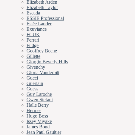
Elizabeth Arden
Elizabeth Taylor
Escada
ESSIE Professional
Estée Lauder
Exuviance
FCUK
Ferrari
Fudge
Geoffrey Beene
Gillette
Giorgio Beverly Hills
Givenchy
Gloria Vanderbilt
Gucci
Guerlain
Guess
Guy Laroche
Gwen Stefani
Halle Berry
Hermes
Hugo Boss
Issey Miyake
James Bond
Jean Paul Gaultier