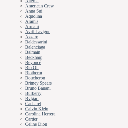
Alterna
American Crew
Anna Sui
Aquolina
Aramis
Armani
Avril Lavigne
Azzaro
Baldessarini
Balenciaga
Balmain
Beckham
Beyoncé
Bio Oil
Biotherm
Boucheron
Britney Spears
Bruno Banani
Burberry
Bvlgari
Cacharel
Calvin Klein
Carolina Herrera
Cartier
Celine Dion