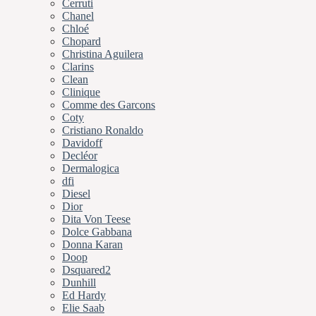
Cerruti
Chanel
Chloé
Chopard
Christina Aguilera
Clarins
Clean
Clinique
Comme des Garcons
Coty
Cristiano Ronaldo
Davidoff
Decléor
Dermalogica
dfi
Diesel
Dior
Dita Von Teese
Dolce Gabbana
Donna Karan
Doop
Dsquared2
Dunhill
Ed Hardy
Elie Saab