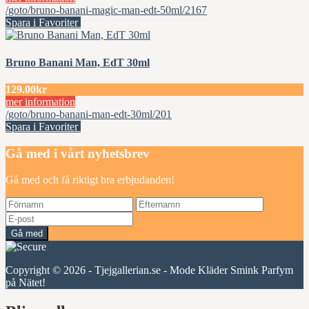
/goto/bruno-banani-magic-man-edt-50ml/2167
Spara i Favoriter
Bruno Banani Man, EdT 30ml
129.00kr
mer information
/goto/bruno-banani-man-edt-30ml/201
Spara i Favoriter
Gå med i vårt nyhetsbrev
Gå med och få riktigt bra erbjudanden!
Gå med
Copyright © 2026 - Tjejgallerian.se - Mode Kläder Smink Parfym
på Nätet!