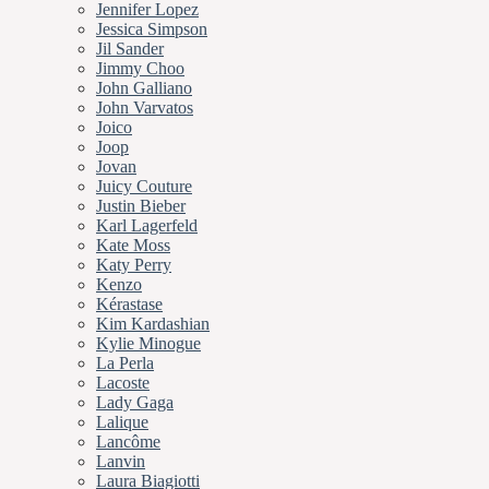
Jennifer Lopez
Jessica Simpson
Jil Sander
Jimmy Choo
John Galliano
John Varvatos
Joico
Joop
Jovan
Juicy Couture
Justin Bieber
Karl Lagerfeld
Kate Moss
Katy Perry
Kenzo
Kérastase
Kim Kardashian
Kylie Minogue
La Perla
Lacoste
Lady Gaga
Lalique
Lancôme
Lanvin
Laura Biagiotti