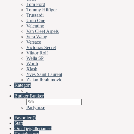
Tom Ford
Tommy Hilfiger
Trussardi
Uniq One
Valentino
Van Cleef Arpels
Vera Wang
Versace
Victorias Secret
Viktor Rolf
Wella SP
Worth
Xlash
Yves Saint Laurent
Zlatan Ibrahimovic
Kategori
Butiker
Butiker
Parfym.se
Favoriter (
)
Start
Om Tjejgallerian.se
Kontakta oss