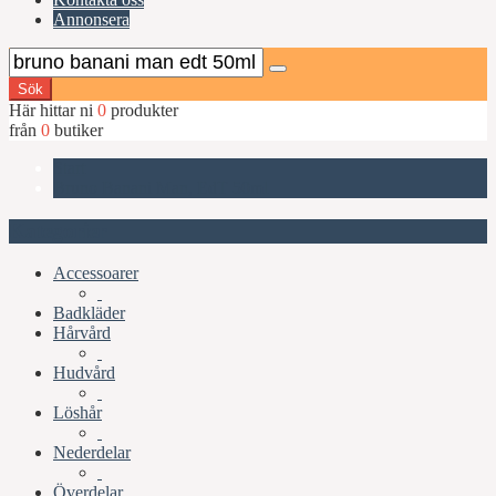
Annonsera
Sök
Här hittar ni
0
produkter
från
0
butiker
Start
Bruno Banani Man, EdT 50ml
Kategorier
Accessoarer
Badkläder
Hårvård
Hudvård
Löshår
Nederdelar
Överdelar