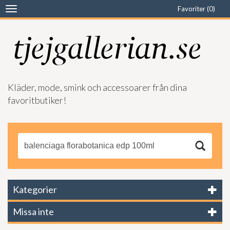
Favoriter (
0
)
Toggle
navigation
Kläder, mode, smink och accessoarer från dina
favoritbutiker!
Kategorier
Missa inte